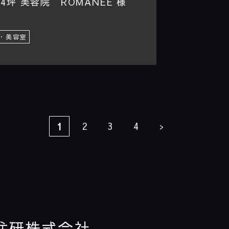
坪 美容院 ROMANEE 様
・美容室
2
3
4
1
>
住研株式会社