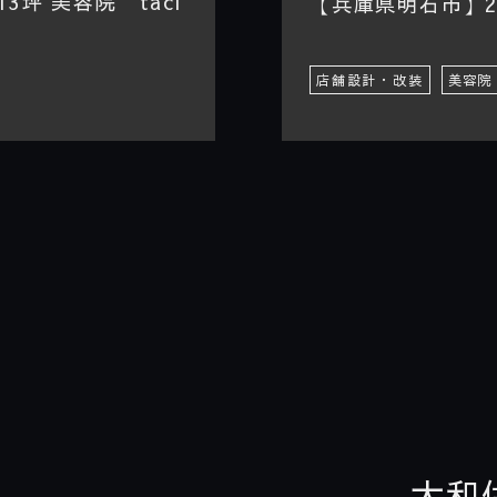
坪 美容院 taci
【兵庫県明石市】24
店舗設計・改装
美容院
大和