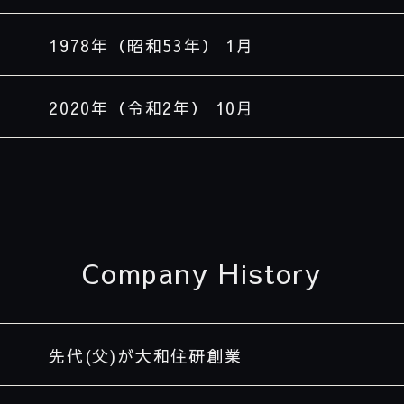
1978
年（昭和
53
年） 1月
2020
年（令和
2
年） 10月
Company History
先代(父)が大和住研創業