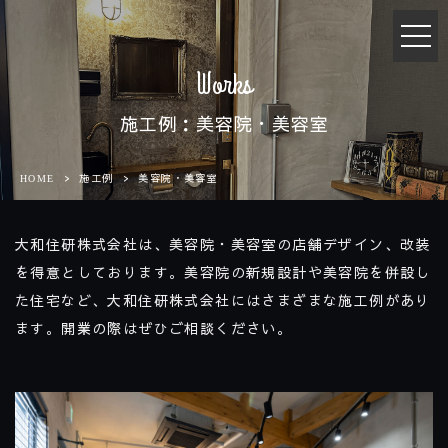
t
o
g
Works
g
l
施工例：美容院・美容室
e
n
a
施工例
美容院・美容室
HOME
v
i
g
大和住研株式会社は、美容院・美容室の店舗デザイン、改装
a
を得意としております。美容院の新規設計や美容院を併設し
t
i
た住宅など、大和住研株式会社にはさまざまな施工例があり
o
ます。開業の際はぜひご相談ください。
n