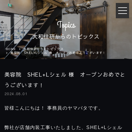
t
o
g
Topics
g
l
大和住研からのトピックス
e
n
大和住研からのトピックス
HOME
a
美容院 SHEL+Lシェル 様 オープンおめでとうございます！
v
i
g
美容院 SHEL+Lシェル 様 オープンおめでと
a
t
うございます！
i
o
2024.08.01
n
皆様こんにちは！ 事務員のヤマバタです。
弊社が店舗内装工事いたしました、SHEL+Lシェル