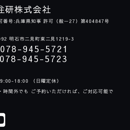
住研株式会社
可番号:兵庫県知事 許可（般ー
27
）第
404847
号
092
明石市二見町東二見
1219-3
078-945-5721
078-945-5723
9:00-18:00
（日曜定休）
・時間外でも ご予約いただければ、ご対応可能で