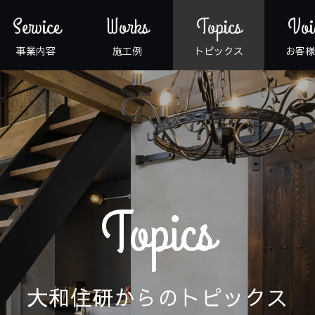
Service
Works
Topics
Voi
事業内容
施工例
トピックス
お客様
Topics
大和住研からのトピックス