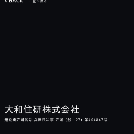
< BACK
一覧へ戻る
大和住研株式会社
建設業許可番号:兵庫県知事 許可（般ー
27
）第
404847
号