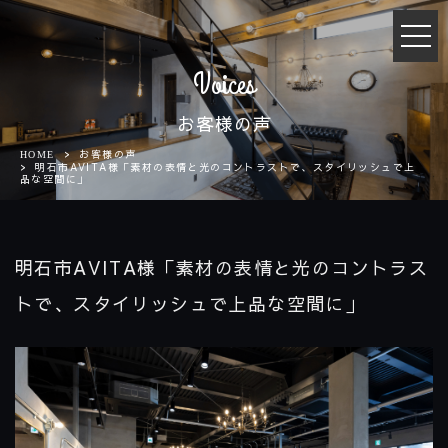
t
o
g
Voices
g
l
お客様の声
e
n
お客様の声
HOME
明石市AVITA様「素材の表情と光のコントラストで、スタイリッシュで上
a
品な空間に」
v
i
g
a
明石市AVITA様「素材の表情と光のコントラス
t
i
トで、スタイリッシュで上品な空間に」
o
n